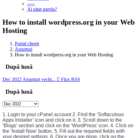
-----
Ai uitat parola?
How to install wordpress.org in your Web
Hosting
Portal clienți
Anunțuri
How to install wordpress.org in your Web Hosting
După lună
Dec 2022
Anunțuri vechi...
Flux RSS
După lună
1
.
 Login
 to
 your
 c
Panel
 account
2
.
 Find
 the
 ‘
Soft
ac
ulous
Apps
 Install
er
’
 icon
 and
 click
 on
 it
.
3
.
 Scroll
 down
 to
 the
‘
Bl
ogs
’
 section
 and
 click
 on
 the
 ‘
Word
Press
’
 icon
.
4
.
 Click
 on
the
 ‘
Install
 Now
’
 button
.
5
.
 Fill
 out
 the
 required
 fields
 with
your
 desired
 settings
.
6
.
 Once
 you
 are
 done
,
 click
 on
 the