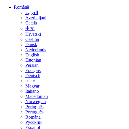
Română
العربية
Azerbaijani
Català
中文
Hrvatski
Čeština
Dansk
Nederlands
English
Estonian
Persian
Français
Deutsch
עברית
Magyar
Italiano
Macedonian
Norwegian
Português
Português
Română
Русский
Español