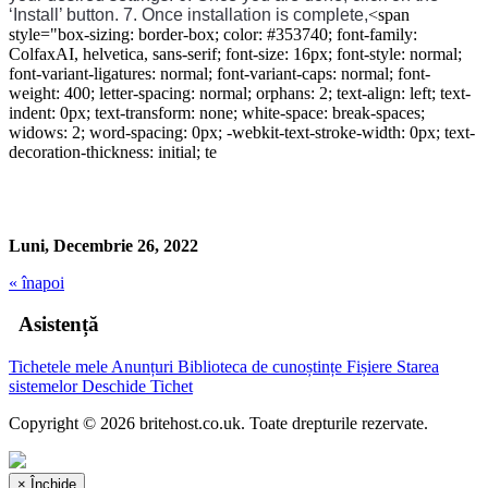
‘
Install
’
 button
.
7
.
 Once
 installation
 is
 complete
,
<span
style="box-sizing: border-box; color: #353740; font-family:
ColfaxAI, helvetica, sans-serif; font-size: 16px; font-style: normal;
font-variant-ligatures: normal; font-variant-caps: normal; font-
weight: 400; letter-spacing: normal; orphans: 2; text-align: left; text-
indent: 0px; text-transform: none; white-space: break-spaces;
widows: 2; word-spacing: 0px; -webkit-text-stroke-width: 0px; text-
decoration-thickness: initial; te
Luni, Decembrie 26, 2022
« înapoi
Asistență
Tichetele mele
Anunțuri
Biblioteca de cunoștințe
Fișiere
Starea
sistemelor
Deschide Tichet
Copyright © 2026 britehost.co.uk. Toate drepturile rezervate.
×
Închide