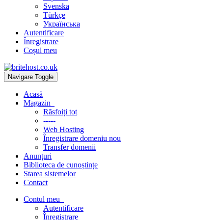
Svenska
Türkçe
Українська
Autentificare
Înregistrare
Coșul meu
Navigare Toggle
Acasă
Magazin
Răsfoiți tot
-----
Web Hosting
Înregistrare domeniu nou
Transfer domenii
Anunțuri
Biblioteca de cunoștințe
Starea sistemelor
Contact
Contul meu
Autentificare
Înregistrare