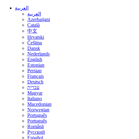
العربية
العربية
Azerbaijani
Català
中文
Hrvatski
Čeština
Dansk
Nederlands
English
Estonian
Persian
Français
Deutsch
עברית
Magyar
Italiano
Macedonian
Norwegian
Português
Português
Română
Русский
Español